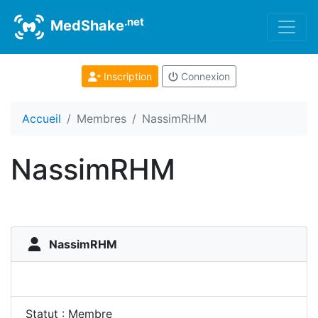
.net
MedShake
Inscription
Connexion
Accueil
Membres
NassimRHM
NassimRHM
NassimRHM
Statut : Membre