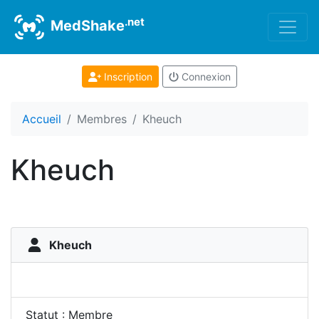
.net
MedShake
Inscription
Connexion
Accueil
Membres
Kheuch
Kheuch
Kheuch
Statut : Membre