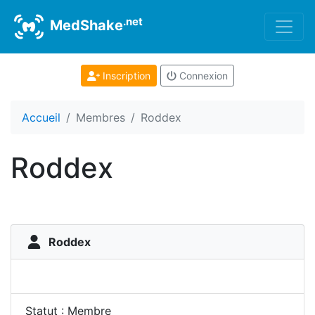
.net
MedShake
Inscription
Connexion
Accueil
Membres
Roddex
Roddex
Roddex
Statut : Membre