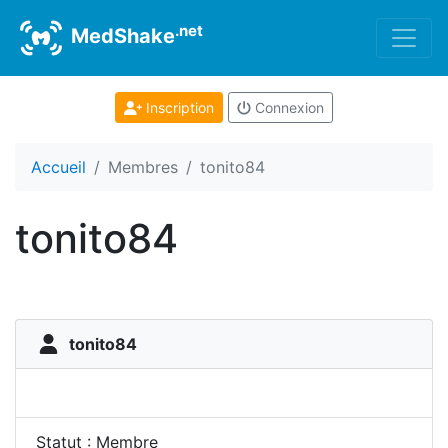
.net
MedShake
Inscription
Connexion
Accueil
Membres
tonito84
tonito84
tonito84
Statut : Membre