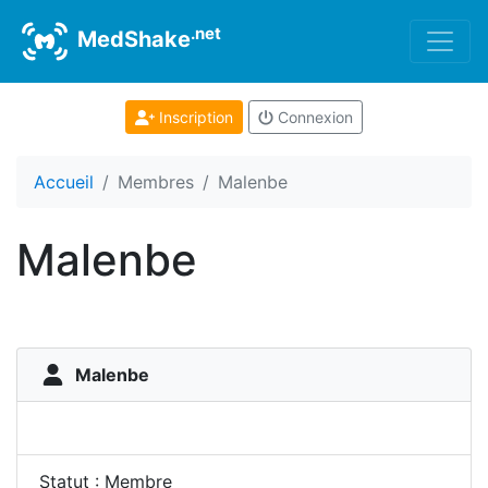
.net
MedShake
Inscription
Connexion
Accueil
Membres
Malenbe
Malenbe
Malenbe
Statut : Membre