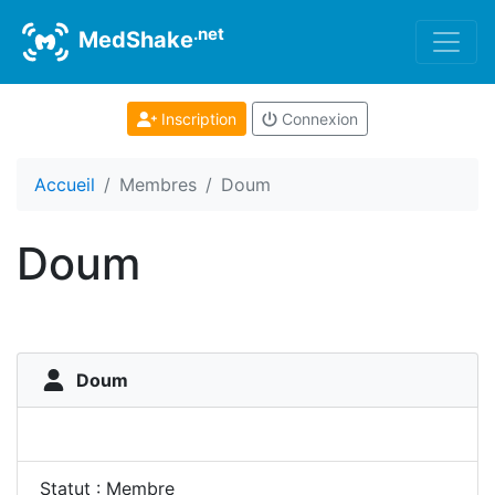
.net
MedShake
Inscription
Connexion
Accueil
Membres
Doum
Doum
Doum
Statut : Membre