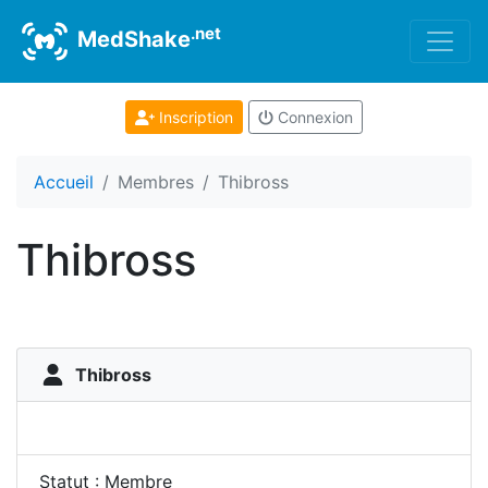
.net
MedShake
Inscription
Connexion
Accueil
Membres
Thibross
Thibross
Thibross
Statut : Membre