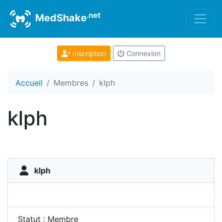
.net
MedShake
Inscription
Connexion
Accueil
Membres
klph
klph
klph
Statut : Membre