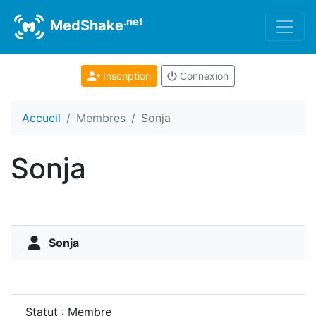
.net
MedShake
Inscription
Connexion
Accueil
Membres
Sonja
Sonja
Sonja
Statut : Membre