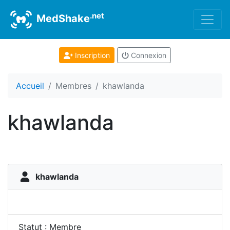
.net
MedShake
Inscription
Connexion
Accueil
Membres
khawlanda
khawlanda
khawlanda
Statut : Membre