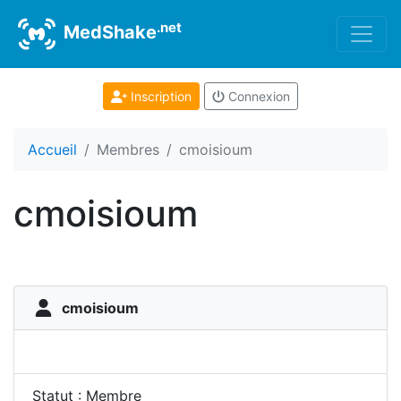
.net
MedShake
Inscription
Connexion
Accueil
Membres
cmoisioum
cmoisioum
cmoisioum
Statut : Membre