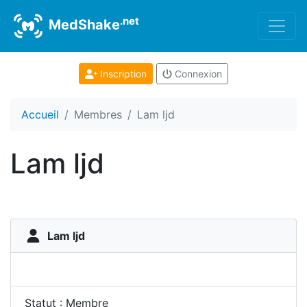
.net
MedShake
Inscription
Connexion
Accueil
Membres
Lam ljd
Lam ljd
Lam ljd
Statut : Membre