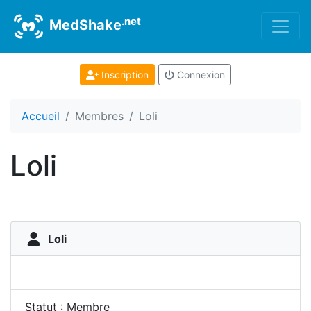
.net
MedShake
Inscription
Connexion
Accueil
Membres
Loli
Loli
Loli
Statut : Membre