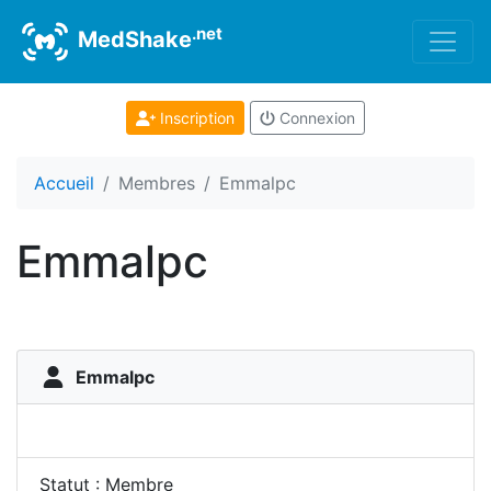
.net
MedShake
Inscription
Connexion
Accueil
Membres
Emmalpc
Emmalpc
Emmalpc
Statut : Membre