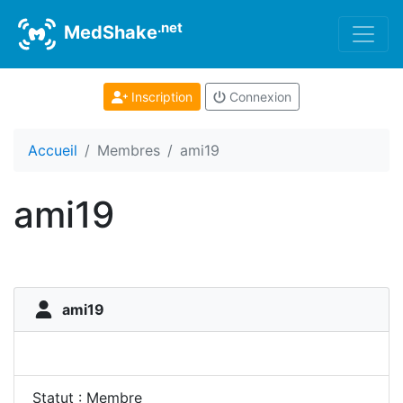
.net
MedShake
Inscription
Connexion
Accueil
Membres
ami19
ami19
ami19
Statut : Membre