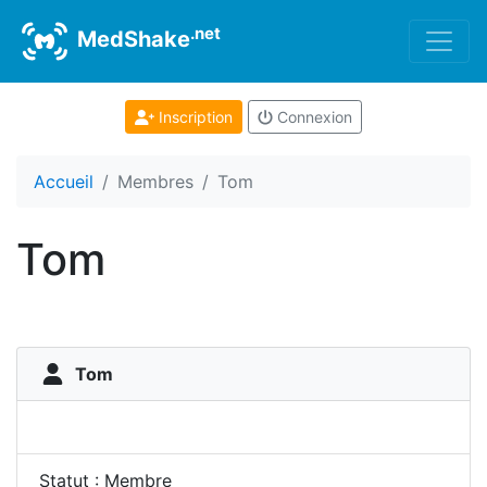
.net
MedShake
Inscription
Connexion
Accueil
Membres
Tom
Tom
Tom
Statut : Membre