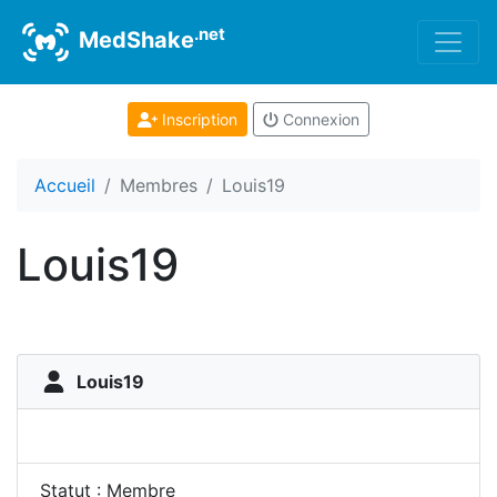
.net
MedShake
Inscription
Connexion
Accueil
Membres
Louis19
Louis19
Louis19
Statut : Membre