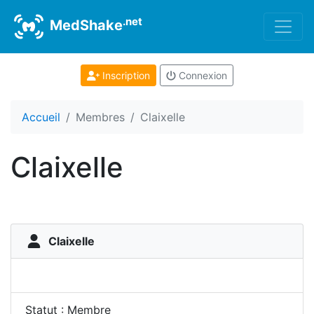
.net
MedShake
Inscription
Connexion
Accueil
Membres
Claixelle
Claixelle
Claixelle
Statut : Membre