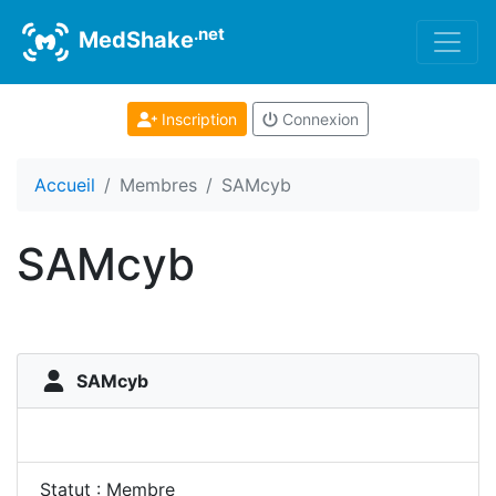
.net
MedShake
Inscription
Connexion
Accueil
Membres
SAMcyb
SAMcyb
SAMcyb
Statut : Membre