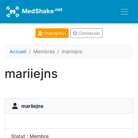
.net
MedShake
Inscription
Connexion
Accueil
Membres
mariiejns
mariiejns
mariiejns
Statut : Membre