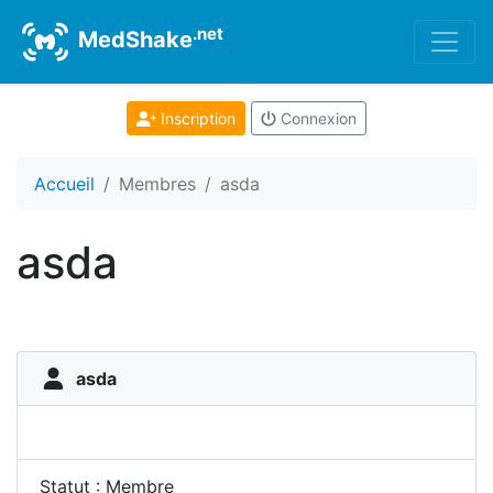
.net
MedShake
Inscription
Connexion
Accueil
Membres
asda
asda
asda
Statut : Membre