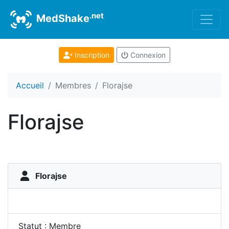
.net
MedShake
Inscription
Connexion
Accueil
Membres
Florajse
Florajse
Florajse
Statut : Membre