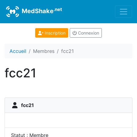
.net
MedShake
Inscription
Connexion
Accueil
Membres
fcc21
fcc21
fcc21
Statut : Membre