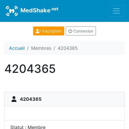
.net
MedShake
Inscription
Connexion
Accueil
Membres
4204365
4204365
4204365
Statut : Membre