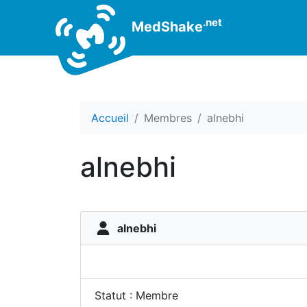
.net
MedShake
Accueil
Membres
alnebhi
alnebhi
alnebhi
Statut : Membre