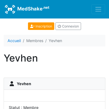
.net
MedShake
Inscription
Connexion
Accueil
Membres
Yevhen
Yevhen
Yevhen
Statut : Membre