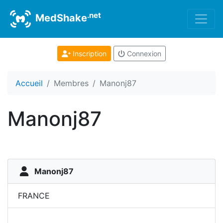
.net
MedShake
Inscription
Connexion
Accueil
Membres
Manonj87
Manonj87
Manonj87
FRANCE