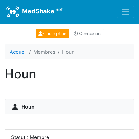
.net
MedShake
Inscription
Connexion
Accueil
Membres
Houn
Houn
Houn
Statut : Membre