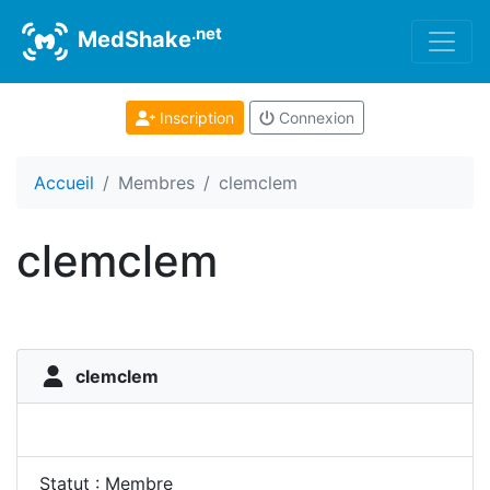
.net
MedShake
Inscription
Connexion
Accueil
Membres
clemclem
clemclem
clemclem
Statut : Membre