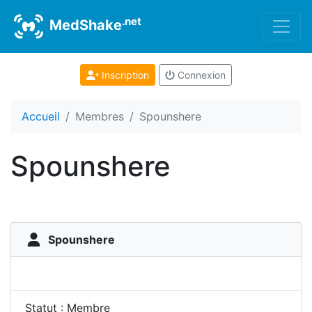
.net
MedShake
Inscription
Connexion
Accueil
Membres
Spounshere
Spounshere
Spounshere
Statut : Membre