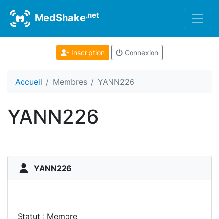
.net
MedShake
Inscription
Connexion
Accueil
Membres
YANN226
YANN226
YANN226
Statut : Membre