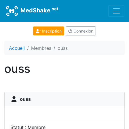
.net
MedShake
Inscription
Connexion
Accueil
Membres
ouss
ouss
ouss
Statut : Membre