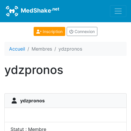
.net
MedShake
Inscription
Connexion
Accueil
Membres
ydzpronos
ydzpronos
ydzpronos
Statut : Membre