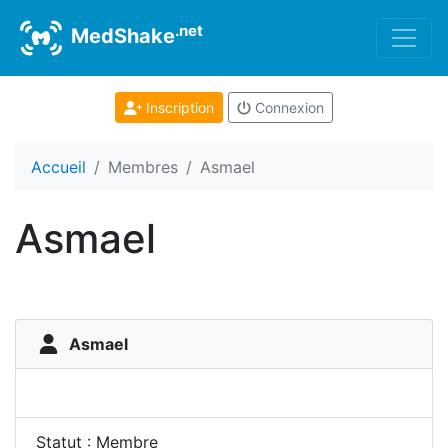
.net
MedShake
Inscription
Connexion
Accueil
Membres
Asmael
Asmael
Asmael
Statut : Membre