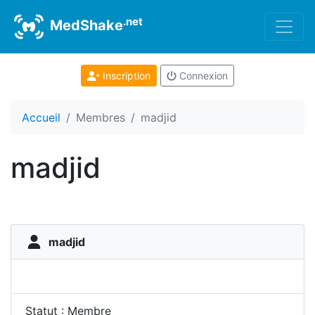
.net
MedShake
Inscription
Connexion
Accueil
Membres
madjid
madjid
madjid
Statut : Membre