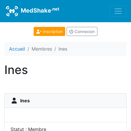
.net
MedShake
Inscription
Connexion
Accueil
Membres
Ines
Ines
Ines
Statut : Membre