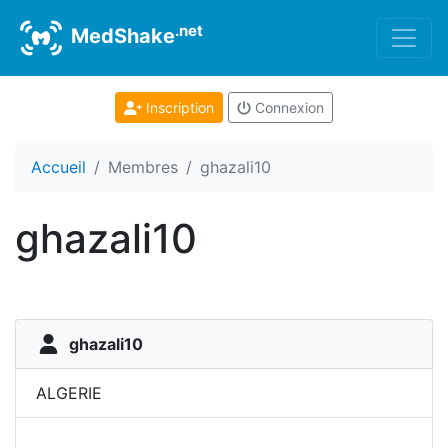
.net
MedShake
Inscription
Connexion
Accueil
Membres
ghazali10
ghazali10
ghazali10
ALGERIE