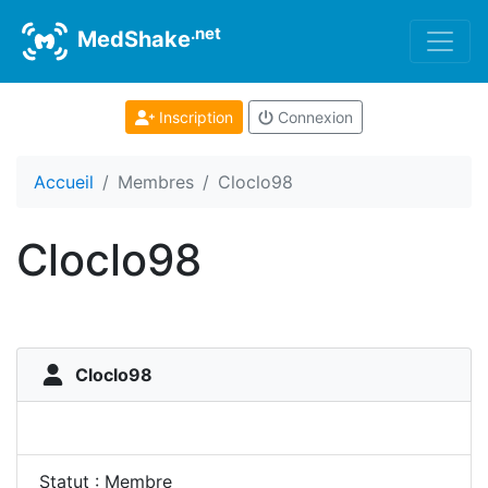
.net
MedShake
Inscription
Connexion
Accueil
Membres
Cloclo98
Cloclo98
Cloclo98
Statut : Membre