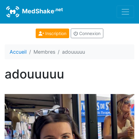
.net
MedShake
Inscription
Connexion
Accueil
Membres
adouuuuu
adouuuuu