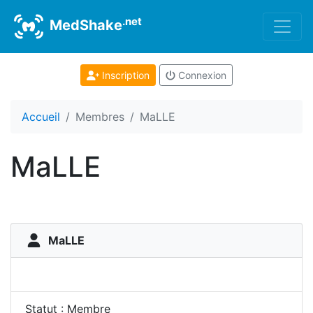
.net
MedShake
Inscription
Connexion
Accueil
Membres
MaLLE
MaLLE
MaLLE
Statut : Membre