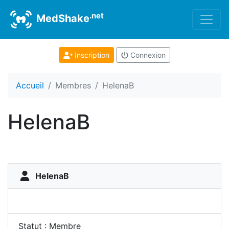
.net
MedShake
Inscription
Connexion
Accueil
Membres
HelenaB
HelenaB
HelenaB
Statut : Membre