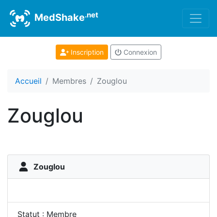
.net
MedShake
Inscription
Connexion
Accueil
Membres
Zouglou
Zouglou
Zouglou
Statut : Membre