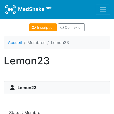
.net
MedShake
Inscription
Connexion
Accueil
Membres
Lemon23
Lemon23
Lemon23
Statut : Membre