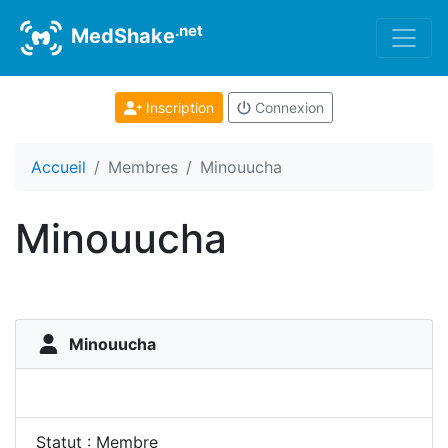
.net
MedShake
Inscription
Connexion
Accueil
Membres
Minouucha
Minouucha
Minouucha
Statut : Membre