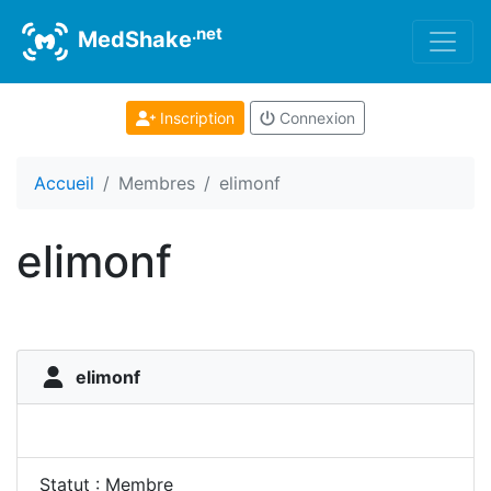
.net
MedShake
Inscription
Connexion
Accueil
Membres
elimonf
elimonf
elimonf
Statut : Membre