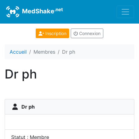
.net
MedShake
Inscription
Connexion
Accueil
Membres
Dr ph
Dr ph
Dr ph
Statut : Membre