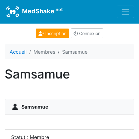
.net
MedShake
Inscription
Connexion
Accueil
Membres
Samsamue
Samsamue
Samsamue
Statut : Membre