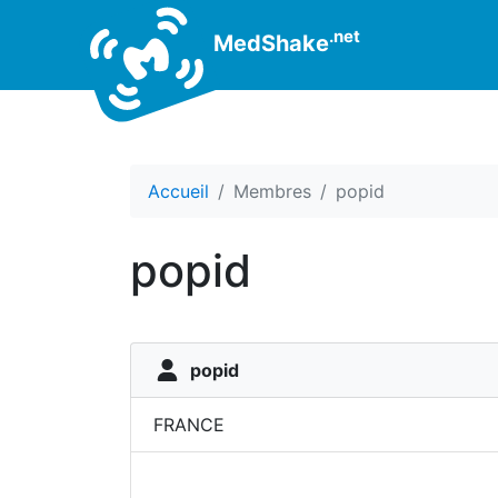
.net
MedShake
Accueil
Membres
popid
popid
popid
FRANCE