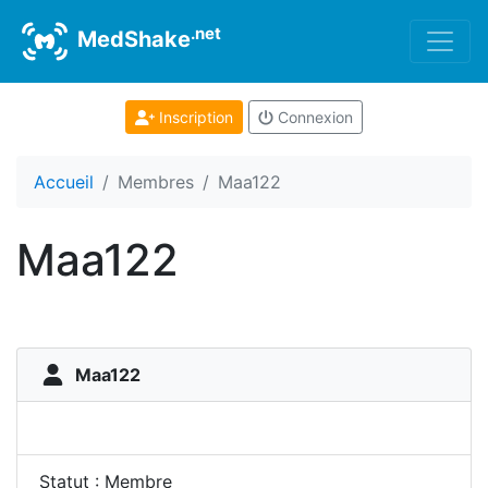
.net
MedShake
Inscription
Connexion
Accueil
Membres
Maa122
Maa122
Maa122
Statut : Membre