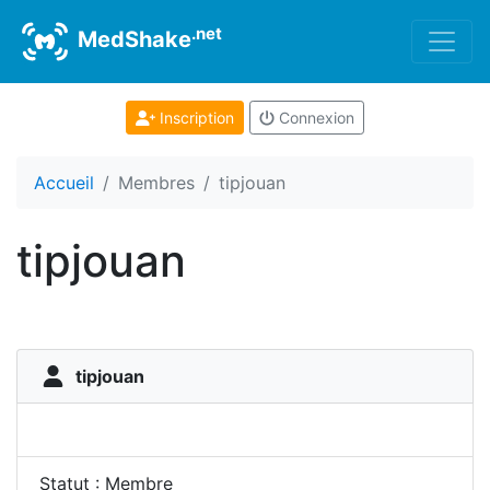
.net
MedShake
Inscription
Connexion
Accueil
Membres
tipjouan
tipjouan
tipjouan
Statut : Membre